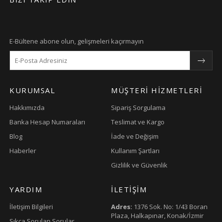
E-Bültene abone olun, gelişmeleri kaçırmayın
KURUMSAL
MÜŞTERI HIZMETLERI
Hakkımızda
Sipariş Sorgulama
Banka Hesap Numaraları
Teslimat ve Kargo
Blog
İade ve Değişim
Haberler
Kullanım Şartları
Gizlilik ve Güvenlik
YARDIM
İLETIŞIM
İletişim Bilgileri
Adres:
1376 Sok. No: 1/43 Boran
Plaza, Halkapınar, Konak/İzmir
Sıkça Sorulan Sorular