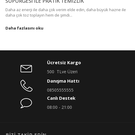
SÜPÜRGESI ILE PRATIK TEMIZLIK
Daha az enerji ile daha çok verim elde edin, daha büyük hazne ile
daha çok toz toplayın hem de şimdi...
Daha fazlasını oku
Ücretsiz Kargo
500 TLve Üzeri
Danışma Hattı
08505555555
Canlı Destek
08:00 - 21:00
BIZI TAKIP EDIN