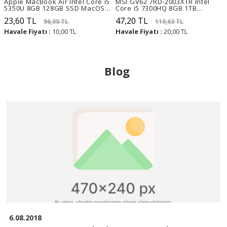
Apple MacBook Air Intel Core i5
MSI GV62 7RD-2003XTR Intel
5350U 8GB 128GB SSD MacOS
Core i5 7300HQ 8GB 1TB
Sierra 13.3
GTX1050 Freedos 15.6
23,60 TL
47,20 TL
96,00 TL
110,63 TL
Havale Fiyatı :
10,00 TL
Havale Fiyatı :
20,00 TL
Blog
6.08.2018