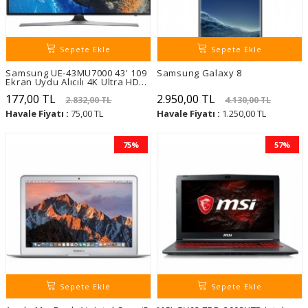
Sepete Ekle
Sepete Ekle
Samsung UE-43MU7000 43' 109
Samsung Galaxy 8
Ekran Uydu Alıcılı 4K Ultra HD
Smart LED TV
177,00 TL
2.950,00 TL
2.832,00 TL
4.130,00 TL
Havale Fiyatı :
75,00 TL
Havale Fiyatı :
1.250,00 TL
75%
57%
Sepete Ekle
Sepete Ekle